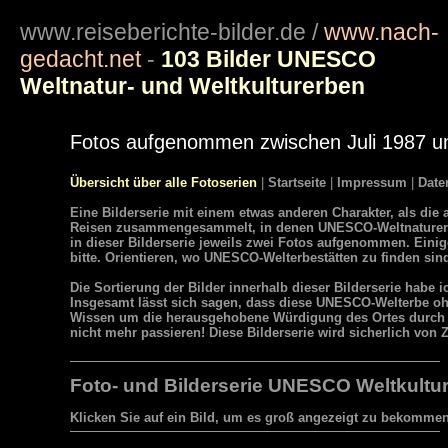
www.reiseberichte-bilder.de
/
www.nach-
gedacht.net
-
103 Bilder UNESCO
Weltnatur- und Weltkulturerben
Fotos aufgenommen zwischen Juli 1987 
Übersicht über alle Fotoserien
|
Startseite
|
Impressum
|
Date
Eine Bilderserie mit einem etwas anderen Charakter, als die 
Reisen zusammengesammelt, in denen UNESCO-Weltnaturerbe
in dieser Bilderserie jeweils zwei Fotos aufgenommen. Einig
bitte. Orientieren, wo UNESCO-Welterbestätten zu finden sin
Die Sortierung der Bilder innerhalb dieser Bilderserie hab
Insgesamt lässt sich sagen, dass diese UNESCO-Welterbe ohn
Wissen um die herausgehobene Würdigung des Ortes durch di
nicht mehr passieren! Diese Bilderserie wird sicherlich von Z
Foto- und Bilderserie UNESCO Weltkultu
Klicken Sie auf ein Bild, um es groß angezeigt zu bekommen