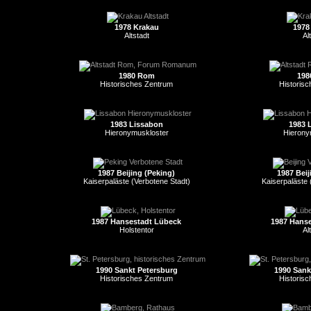
1978 Krakau
1978
Altstadt
Al
1980 Rom
198
Historisches Zentrum
Historis
1983 Lissabon
1983 
Hieronymuskloster
Hierony
1987 Beijing (Peking)
1987 Beij
Kaiserpaläste (Verbotene Stadt)
Kaiserpaläste 
1987 Hansestadt Lübeck
1987 Hans
Holstentor
Al
1990 Sankt Petersburg
1990 Sank
Historisches Zentrum
Historis