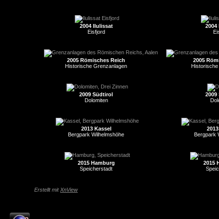
2004 Ilulissat
2004 
Eisfjord
Ei
2005 Römisches Reich
2005 Röm
Historische Grenzanlagen
Historisch
2009 Südtirol
2009 
Dolomiten
Dol
2013 Kassel
2013
Bergpark Wilhelmshöhe
Bergpark 
2015 Hamburg
2015 
Speicherstadt
Speic
Erstellt mit
XnView