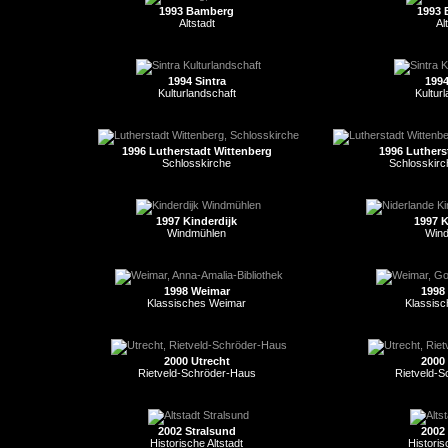
1993 Bamberg
1993 
Altstadt
Al
1994 Sintra
1994
Kulturlandschaft
Kultur
1996 Lutherstadt Wittenberg
1996 Luthers
Schlosskirche
Schlosskirc
1997 Kinderdijk
1997 K
Windmühlen
Win
1998 Weimar
1998
Klassisches Weimar
Klassis
2000 Utrecht
2000
Rietveld-Schröder-Haus
Rietveld-
2002 Stralsund
2002
Historische Altstadt
Historis